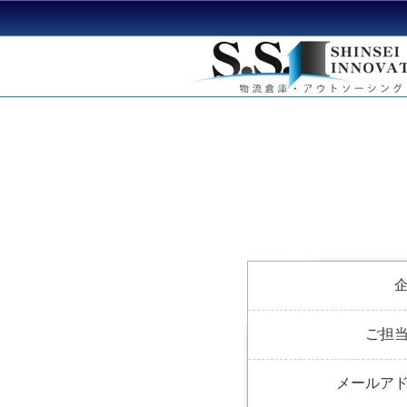
ご担
メールア