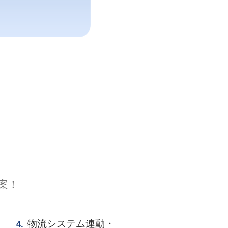
案！
物流システム連動・
4.