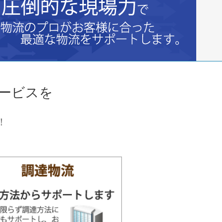
ービスを
！